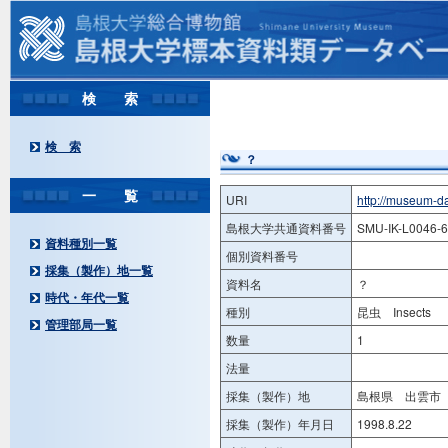
検 索
検 索
？
一 覧
URI
http://museum-d
島根大学共通資料番号
SMU-IK-L0046-
資料種別一覧
個別資料番号
採集（製作）地一覧
資料名
？
時代・年代一覧
種別
昆虫 Insects
管理部局一覧
数量
1
法量
採集（製作）地
島根県 出雲市 
採集（製作）年月日
1998.8.22