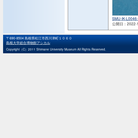
SMU-IK-L0046-
公開日：2022-1
〒690-8504 島根県松江市西川津町１０６０
島根大学総合博物館アシカル
Copyright（C）2011 Shimane University Museum All Rights Reserved.