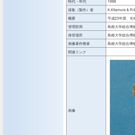
時代・年代
1998
採集（製作）者
K.Kitamura & R.
概要
平成23年度、
管理部局
島根大学総合博
保管場所
島根大学総合博
画像著作権者
島根大学総合博
関連リンク
画像