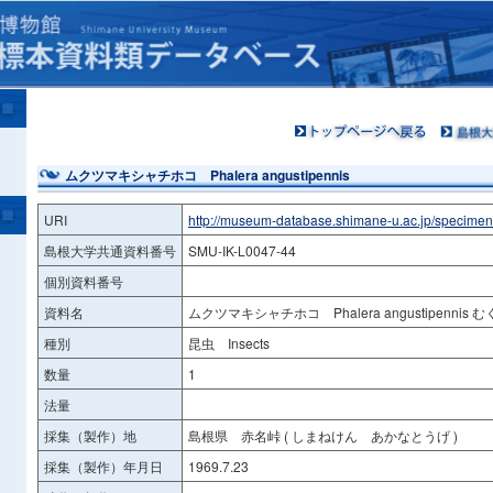
ムクツマキシャチホコ Phalera angustipennis
URI
http://museum-database.shimane-u.ac.jp/specime
島根大学共通資料番号
SMU-IK-L0047-44
個別資料番号
資料名
ムクツマキシャチホコ Phalera angustipenni
種別
昆虫 Insects
数量
1
法量
採集（製作）地
島根県 赤名峠 ( しまねけん あかなとうげ )
採集（製作）年月日
1969.7.23