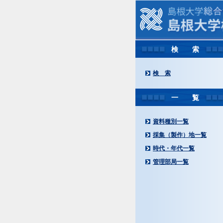
検 索
検 索
一 覧
資料種別一覧
採集（製作）地一覧
時代・年代一覧
管理部局一覧