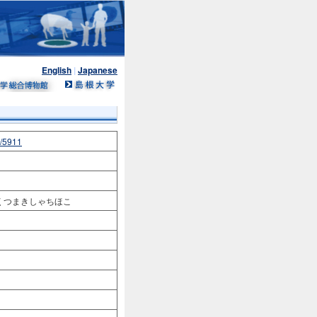
English
|
Japanese
n/5911
s むくつまきしゃちほこ