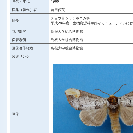
時代・年代
1969
採集（製作）者
前田俊英
チョウ目シャチホコガ科
概要
平成23年度、生物資源科学部からミュージアムに
管理部局
島根大学総合博物館
保管場所
島根大学総合博物館
画像著作権者
島根大学総合博物館
関連リンク
画像