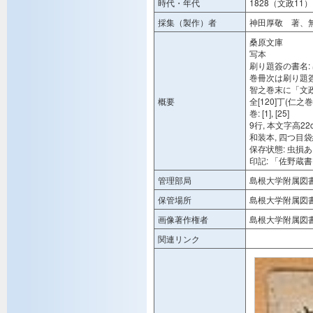
時代・年代
1828（文政11）
採集（製作）者
神田厚敬 著、
桑原文庫
写本
刷り題簽の書名:
巻冊次は刷り題
智之巻末に「文
概要
全[120]丁(仁之巻: [2
巻: [1], [25]
9行, 本文字高22
和装本, 四つ目袋
保存状態: 虫損
印記: 「佐野蔵
管理部局
島根大学附属図
保管場所
島根大学附属図
画像著作権者
島根大学附属図
関連リンク