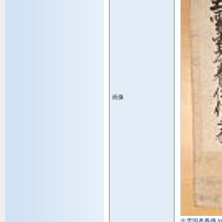
画像
出雲国孝養傳.jp