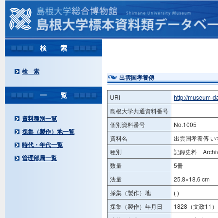
検 索
検 索
出雲国孝養傳
一 覧
URI
http://museum-d
島根大学共通資料番号
資料種別一覧
個別資料番号
No.1005
採集（製作）地一覧
資料名
出雲国孝養傳 
時代・年代一覧
種別
記録史料 Archiv
管理部局一覧
数量
5冊
法量
25.8×18.6 cm
採集（製作）地
( )
採集（製作）年月日
1828（文政11）