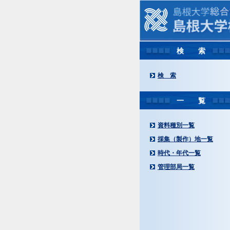
検 索
検 索
一 覧
資料種別一覧
採集（製作）地一覧
時代・年代一覧
管理部局一覧