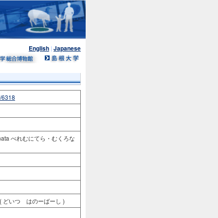
English
|
Japanese
n/6318
tonata べれむにてら・むくろな
y ( どいつ はのーばーし )