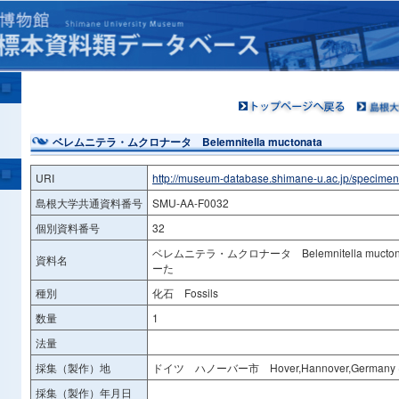
ベレムニテラ・ムクロナータ Belemnitella muctonata
URI
http://museum-database.shimane-u.ac.jp/specime
島根大学共通資料番号
SMU-AA-F0032
個別資料番号
32
ベレムニテラ・ムクロナータ Belemnitella muc
資料名
ーた
種別
化石 Fossils
数量
1
法量
採集（製作）地
ドイツ ハノーバー市 Hover,Hannover,German
採集（製作）年月日