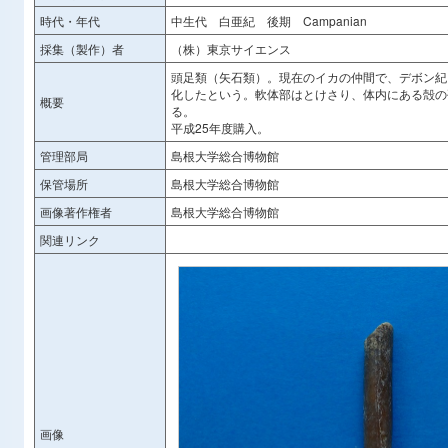
時代・年代
中生代 白亜紀 後期 Campanian
採集（製作）者
（株）東京サイエンス
頭足類（矢石類）。現在のイカの仲間で、デボン紀
化したという。軟体部はとけさり、体内にある殻の
概要
る。
平成25年度購入。
管理部局
島根大学総合博物館
保管場所
島根大学総合博物館
画像著作権者
島根大学総合博物館
関連リンク
画像