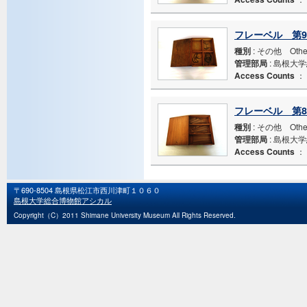
フレーベル 第
種別
: その他 Othe
管理部局
: 島根大
Access Counts
：
フレーベル 第
種別
: その他 Othe
管理部局
: 島根大
Access Counts
：
〒690-8504 島根県松江市西川津町１０６０
島根大学総合博物館アシカル
Copyright（C）2011 Shimane University Museum All Rights Reserved.