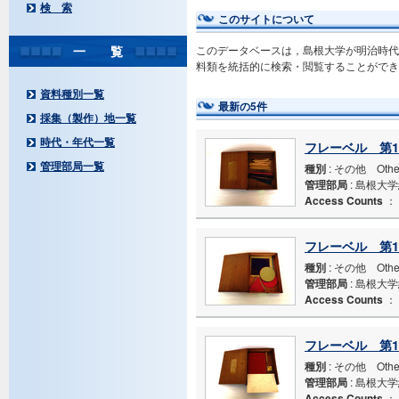
検 索
このサイトについて
一 覧
このデータベースは，島根大学が明治時代
料類を統括的に検索・閲覧することができ
資料種別一覧
最新の5件
採集（製作）地一覧
時代・年代一覧
フレーベル 第1
管理部局一覧
種別
: その他 Othe
管理部局
: 島根大
Access Counts
：
フレーベル 第
種別
: その他 Othe
管理部局
: 島根大
Access Counts
：
フレーベル 第1
種別
: その他 Othe
管理部局
: 島根大
Access Counts
：