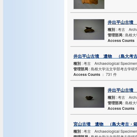
井出平山古墳 
種別
: 考古 Archa
管理部局
: 島根
Access Counts
井出平山古墳 遺物 （島大考古・
種別
: 考古 Archaeological Specime
管理部局
: 島根大学法文学部考古学研
Access Counts
：
731 件
井出平山古墳 
種別
: 考古 Archa
管理部局
: 島根
Access Counts
宮山古墳 遺物 （島大考古・箱N
種別
: 考古 Archaeological Specime
管理部局
: 島根大学法文学部考古学研