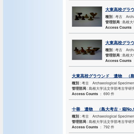
大東高校グラウ
種別
: 考古 Archa
管理部局
: 島根
Access Counts
大東高校グラウ
種別
: 考古 Archa
管理部局
: 島根
Access Counts
大東高校グラウンド 遺物 （島大
種別
: 考古 Archaeological Specime
管理部局
: 島根大学法文学部考古学研
Access Counts
：
690 件
十善 遺物 （島大考古・箱No.
種別
: 考古 Archaeological Specime
管理部局
: 島根大学法文学部考古学研
Access Counts
：
792 件