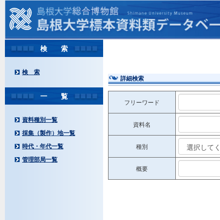
検 索
検 索
詳細検索
一 覧
フリーワード
資料種別一覧
資料名
採集（製作）地一覧
時代・年代一覧
種別
管理部局一覧
概要