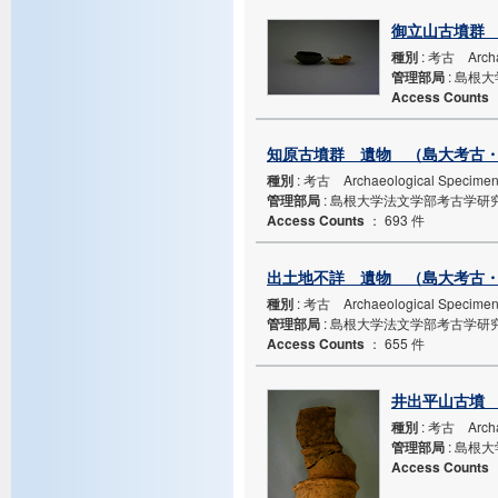
御立山古墳群 
種別
: 考古 Archa
管理部局
: 島根
Access Counts
知原古墳群 遺物 （島大考古・箱
種別
: 考古 Archaeological Specime
管理部局
: 島根大学法文学部考古学研
Access Counts
：
693 件
出土地不詳 遺物 （島大考古・箱
種別
: 考古 Archaeological Specime
管理部局
: 島根大学法文学部考古学研
Access Counts
：
655 件
井出平山古墳 
種別
: 考古 Archa
管理部局
: 島根
Access Counts