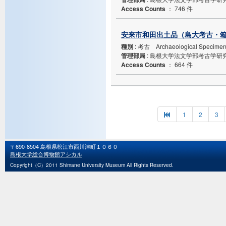
Access Counts
：
746 件
安来市和田出土品（島大考古・箱N
種別
: 考古 Archaeological Specime
管理部局
: 島根大学法文学部考古学研
Access Counts
：
664 件
1
2
3
〒690-8504 島根県松江市西川津町１０６０
島根大学総合博物館アシカル
Copyright（C）2011 Shimane University Museum All Rights Reserved.