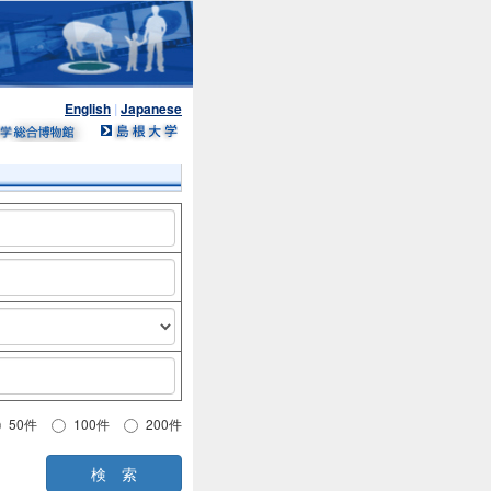
English
|
Japanese
50件
100件
200件