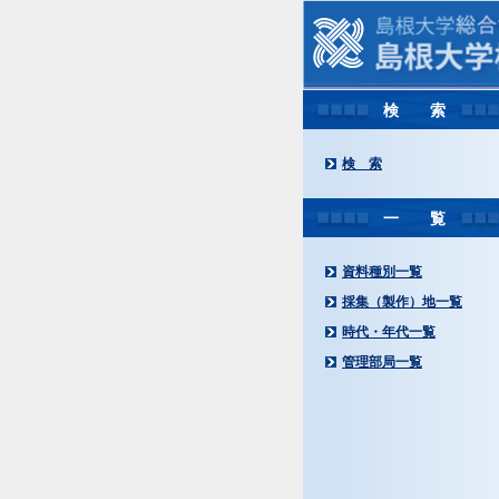
検 索
検 索
一 覧
資料種別一覧
採集（製作）地一覧
時代・年代一覧
管理部局一覧