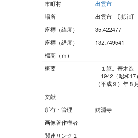
市町村
出雲市
場所
出雲市 別所町
座標（緯度）
35.422477
座標（経度）
132.749541
標高（ｍ）
概要
１躯。寄木造
1942（昭和17
（平成９）年８
文献
所有・管理
鰐淵寺
画像著作権者
関連リンク１