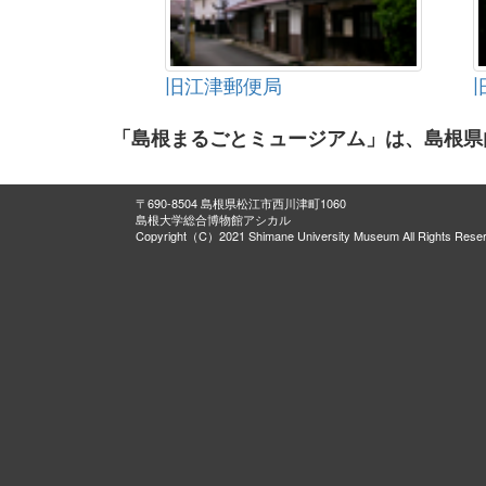
木造十一面観音立像
松平直政公初陣胴丸 附 真田軍扇１柄
刀 附 寄進状２通
旧江津郵便局
歌合カルタせい楽院筆
蒔絵手箱 勝軍木庵 作
「島根まるごとミュージアム」は、島根県
木造阿弥陀如来坐像
刀 表銘八幡宮奉寄進拙尾丹家□□ 裏
栄螺形兜（さざえなりかぶと、長曽祢
〒690-8504 島根県松江市西川津町1060
島根大学総合博物館アシカル
刀 表 銘雲藩柔道師範石原藤中従試冑
Copyright（C）2021 Shimane University Museum All Rights Rese
永三年正月吉日長信(花押）
太刀銘包平
和鏡
横笛銘元興寺 附 堆朱彫筒１筒 並 添
堀尾山城守給帳
墨書顕如上人真影図裏書
松江藩給帳
布志名焼御用窯年数書
六角地蔵燈篭