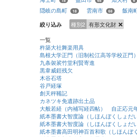
18
68
6
隠岐の島町
雲南市
飯南
18
68
種別2
有形文化財
絞り込み
一覧
杵築大社舞楽用具
島根大学正門（旧制松江高等学校正門
九条袈裟竹堂利賢寄進
黒韋威鎧残欠
木谷石塔
谷戸経塚
創天秤鞴記
カネツキ免遺跡出土品
大般若経（内補写経四帖） 自正応元
紙本墨書大智度論（しほんぼくしょだ
紙本墨書大智度論（しほんぼくしょだ
紙本墨書高田明神百首和歌（しほんぼ