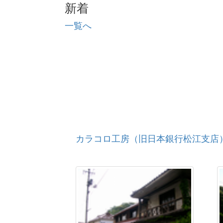
新着
出雲大社境外社（大穴持御子神社本殿
野城神社棟札
一覧へ
塩見畷旧武家屋敷遺構
お成りの間 附 茶室
武家屋敷
鐘楼門･お成り門･地蔵堂
初代松江警察署庁舎
星上寺仁王門
板絵三十六歌仙図額
絹本著色不動明王二童子像
絹本著色阿弥陀如来立像図
カラコロ工房（旧日本銀行松江支店
絹本著色阿弥陀如来並聖衆 来迎図
木造釈迦如来涅槃像
木造薬師如来脇侍像
木彫狛犬
木造阿弥陀如来坐像
木彫欄間
木造ルシャナ仏坐像