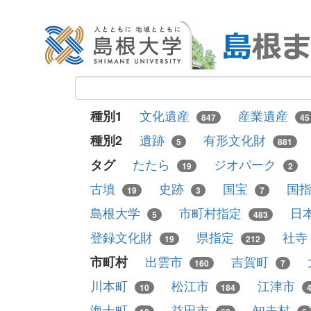
文化遺産
産業遺産
種別1
847
45
遺跡
有形文化財
種別2
5
881
たたら
ジオパーク
タグ
19
2
古墳
史跡
国宝
国
19
3
7
島根大学
市町村指定
日
5
483
登録文化財
県指定
社寺
19
212
出雲市
吉賀町
市町村
160
7
川本町
松江市
江津市
10
184
海士町
益田市
知夫村