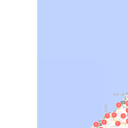
古浦砂丘遺跡出土品
鳥井南遺跡祭祀遺物
西本寺山門
金銅観音菩薩坐像
木造天部像群
金銅聖観音菩薩坐像
絹本著色家康並びに十六将像
絹本著色三宝荒神像
絹本著色雨宝童子像
絹本著色安原備中像
絹本著色阿弥陀如来立像
木造熊野権現像
園部誠齋筆絹本淡彩雪景山水画
絹本著色三宝荒神像
絹本著色高野四所明神像
絹本著色釈迦十六善神像
絹本著色弘法大師像
木造千手観音立像