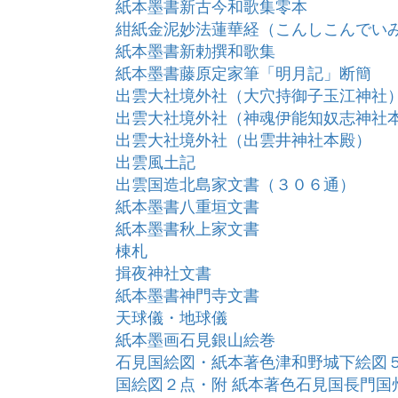
紙本墨書新古今和歌集零本
紺紙金泥妙法蓮華経（こんしこんでい
紙本墨書新勅撰和歌集
紙本墨書藤原定家筆「明月記」断簡
出雲大社境外社（大穴持御子玉江神社
出雲大社境外社（神魂伊能知奴志神社
出雲大社境外社（出雲井神社本殿）
出雲風土記
出雲国造北島家文書（３０６通）
紙本墨書八重垣文書
紙本墨書秋上家文書
棟札
揖夜神社文書
紙本墨書神門寺文書
天球儀・地球儀
紙本墨画石見銀山絵巻
石見国絵図・紙本著色津和野城下絵図
国絵図２点・附 紙本著色石見国長門国