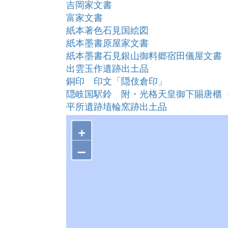
吉岡家文書
富家文書
紙本著色石見国絵図
紙本墨書原屋家文書
紙本墨書石見銀山御料郷宿田儀屋文書
出雲玉作遺跡出土品
銅印 印文「隠伎倉印」
隠岐国駅鈴 附・光格天皇御下賜唐櫃
平所遺跡埴輪窯跡出土品
出雲大社境内遺跡（旧本殿跡）出土品
+
銅印印文「春」
陶製経筒
–
清水寺三重塔
出雲大社并神郷図（絹本著色）
波来浜遺跡出土遺物
諸手船（もろたぶね）
宮田遺跡出土縄文時代遺物
銅剣