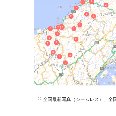
絹本著色愛染明王像
木造太元帥明王立像
木造降三世明王立像
釈迦牟尼如来座像
木造著色地蔵菩薩立像（内仏） 付 木
木造観音菩薩立像
木造著色神像
松林寺役行者三尊
紙本墨書観聴随筆
屋代忠良筆絹本墨書正気歌
多根佐比売山神社棟札
紙本墨書長野家文書
満行寺文書（慶長以前）
大国之内和田村名寄帳
元禄版「歎異抄」
全国最新写真（シームレス）、全
山中家文書
天王平廃寺跡塔柱心礎石
北島国造家四脚門