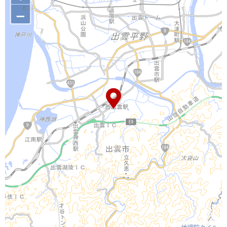
–
地理院タイル