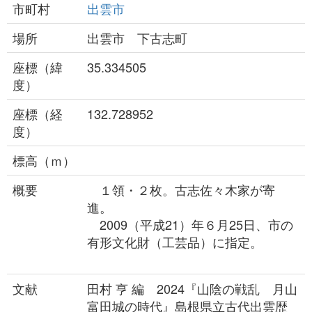
市町村
出雲市
場所
出雲市 下古志町
座標（緯
35.334505
度）
座標（経
132.728952
度）
標高（ｍ）
概要
１領・２枚。古志佐々木家が寄
進。
2009（平成21）年６月25日、市の
有形文化財（工芸品）に指定。
文献
田村 亨 編 2024『山陰の戦乱 月山
富田城の時代』島根県立古代出雲歴