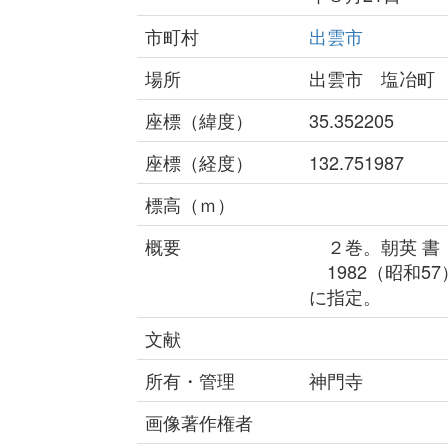
市町村
出雲市
場所
出雲市 塩冶町
座標（緯度）
35.352205
座標（経度）
132.751987
標高（ｍ）
概要
２巻。朝英 書
1982（昭和5
に指定。
文献
所有・管理
神門寺
画像著作権者