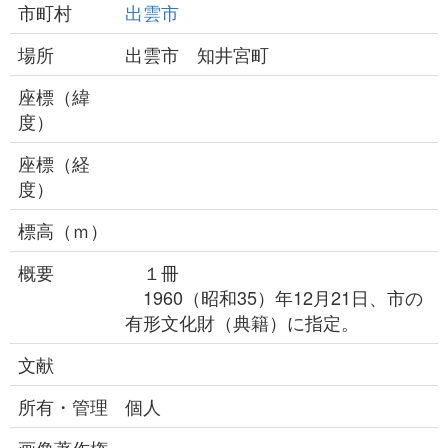
市町村
出雲市
場所
出雲市 知井宮町
座標（緯
度）
座標（経
度）
標高（ｍ）
概要
１冊
1960（昭和35）年12月21日、市の
有形文化財（典籍）に指定。
文献
所有・管理
個人