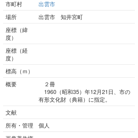
市町村
出雲市
場所
出雲市 知井宮町
座標（緯
度）
座標（経
度）
標高（ｍ）
概要
２冊
1960（昭和35）年12月21日、市の
有形文化財（典籍）に指定。
文献
所有・管理
個人