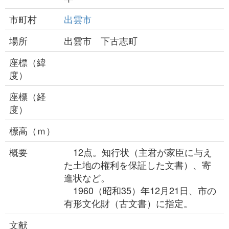
市町村
出雲市
場所
出雲市 下古志町
座標（緯
度）
座標（経
度）
標高（ｍ）
概要
12点。知行状（主君が家臣に与え
た土地の権利を保証した文書）、寄
進状など。
1960（昭和35）年12月21日、市の
有形文化財（古文書）に指定。
文献