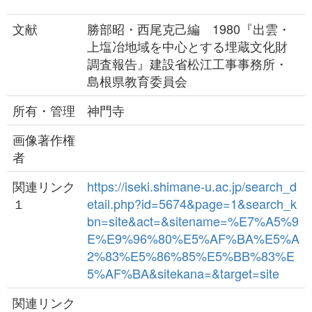
文献
勝部昭・西尾克己編 1980『出雲・
上塩冶地域を中心とする埋蔵文化財
調査報告』建設省松江工事事務所・
島根県教育委員会
所有・管理
神門寺
画像著作権
者
関連リンク
https://iseki.shimane-u.ac.jp/search_d
１
etail.php?id=5674&page=1&search_k
bn=site&act=&sitename=%E7%A5%9
E%E9%96%80%E5%AF%BA%E5%A
2%83%E5%86%85%E5%BB%83%E
5%AF%BA&sitekana=&target=site
関連リンク