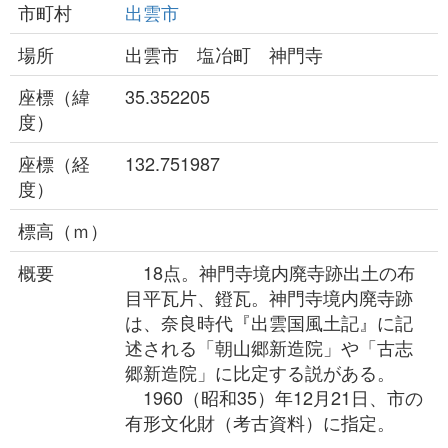
市町村
出雲市
場所
出雲市 塩冶町 神門寺
座標（緯
35.352205
度）
座標（経
132.751987
度）
標高（ｍ）
概要
18点。神門寺境内廃寺跡出土の布
目平瓦片、鐙瓦。神門寺境内廃寺跡
は、奈良時代『出雲国風土記』に記
述される「朝山郷新造院」や「古志
郷新造院」に比定する説がある。
1960（昭和35）年12月21日、市の
有形文化財（考古資料）に指定。