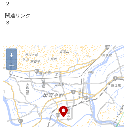
２
関連リンク
３
+
–