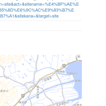
bn=site&act=&sitename=%E4%BF%AE%E
85%8D%E6%9C%AC%E9%83%B7%E
%A1&sitekana=&target=site