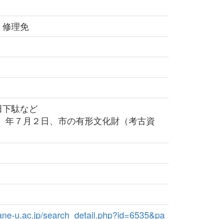
 修理免
下駄など
3）年７月２日、市の有形文化財（考古資
imane-u.ac.jp/search_detail.php?id=6535&pa