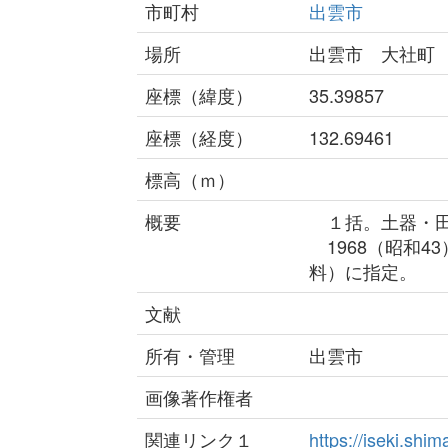
市町村
出雲市
場所
出雲市 大社町
座標（緯度）
35.39857
座標（経度）
132.69461
標高（ｍ）
概要
１括。土器・田
1968（昭和4
料）に指定。
文献
所有・管理
出雲市
画像著作権者
関連リンク１
https://iseki.sh