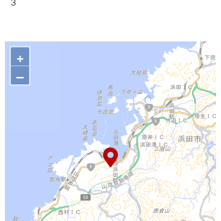
３
+
–