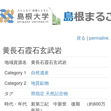
戻る
|
permalink
黄長石霞石玄武岩
地域資源名
黄長石霞石玄武岩
Category 1
自然遺産
Category 2
地質鉱物
タグ
県指定
天然記念物
時代・年代
新第三紀 中新世 後期 （約600万
年前）