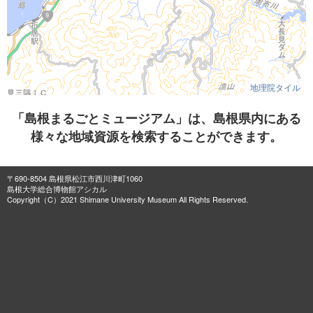
地理院タイル
「島根まるごとミュージアム」は、島根県内にある
様々な地域資源を検索することができます。
〒690-8504 島根県松江市西川津町1060
島根大学総合博物館アシカル
Copyright（C）2021 Shimane University Museum All Rights Reserved.