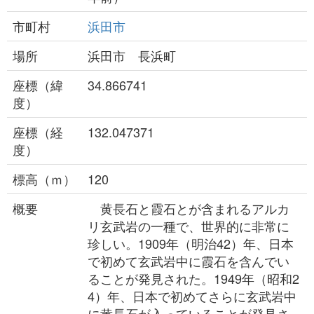
市町村
浜田市
場所
浜田市 長浜町
座標（緯
34.866741
度）
座標（経
132.047371
度）
標高（ｍ）
120
概要
黄長石と霞石とが含まれるアルカ
リ玄武岩の一種で、世界的に非常に
珍しい。1909年（明治42）年、日本
で初めて玄武岩中に霞石を含んでい
ることが発見された。1949年（昭和2
4）年、日本で初めてさらに玄武岩中
に黄長石が入っていることが発見さ