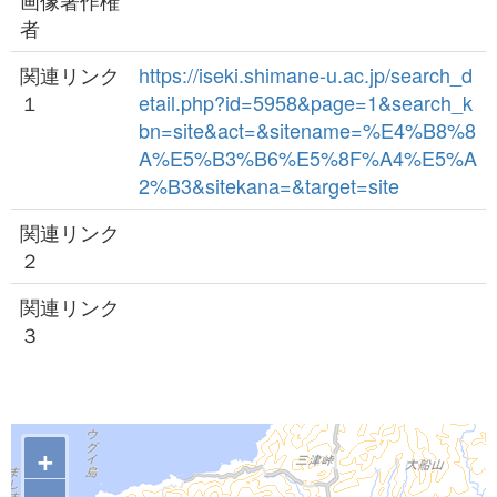
画像著作権
者
関連リンク
https://iseki.shimane-u.ac.jp/search_d
１
etail.php?id=5958&page=1&search_k
bn=site&act=&sitename=%E4%B8%8
A%E5%B3%B6%E5%8F%A4%E5%A
2%B3&sitekana=&target=site
関連リンク
２
関連リンク
３
+