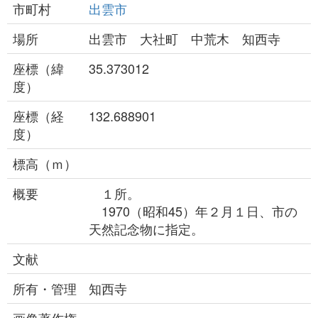
市町村
出雲市
場所
出雲市 大社町 中荒木 知西寺
座標（緯
35.373012
度）
座標（経
132.688901
度）
標高（ｍ）
概要
１所。
1970（昭和45）年２月１日、市の
天然記念物に指定。
文献
所有・管理
知西寺