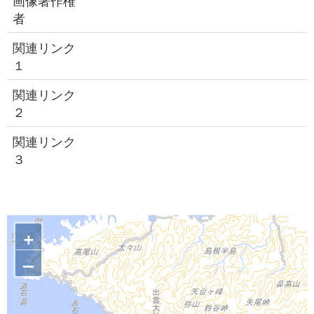
画像著作権
者
関連リンク
１
関連リンク
２
関連リンク
３
+
–