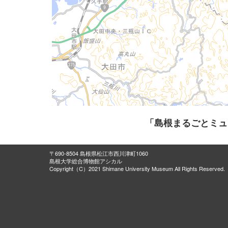
「島根まるごとミュ
〒690-8504 島根県松江市西川津町1060
島根大学総合博物館アシカル
Copyright（C）2021 Shimane University Museum All Rights Reserved.