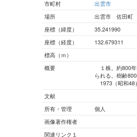
市町村
出雲市
場所
出雲市 佐田町
座標（緯度）
35.241990
座標（経度）
132.679311
標高（ｍ）
概要
１株。約800
られる。樹齢80
1973（昭和4
文献
所有・管理
個人
画像著作権者
関連リンク１