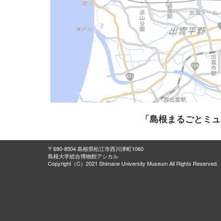
「島根まるごとミュ
〒690-8504 島根県松江市西川津町1060
島根大学総合博物館アシカル
Copyright（C）2021 Shimane University Museum All Rights Reserved.