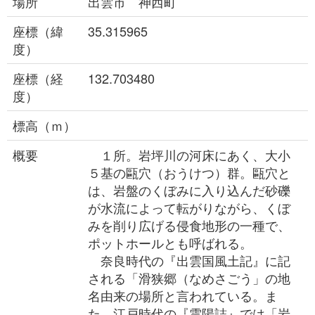
場所
出雲市 神西町
座標（緯
35.315965
度）
座標（経
132.703480
度）
標高（ｍ）
概要
１所。岩坪川の河床にあく、大小
５基の甌穴（おうけつ）群。甌穴と
は、岩盤のくぼみに入り込んだ砂礫
が水流によって転がりながら、くぼ
みを削り広げる侵食地形の一種で、
ポットホールとも呼ばれる。
奈良時代の『出雲国風土記』に記
される「滑狭郷（なめさごう」の地
名由来の場所と言われている。ま
た、江戸時代の『雲陽誌』では「岩