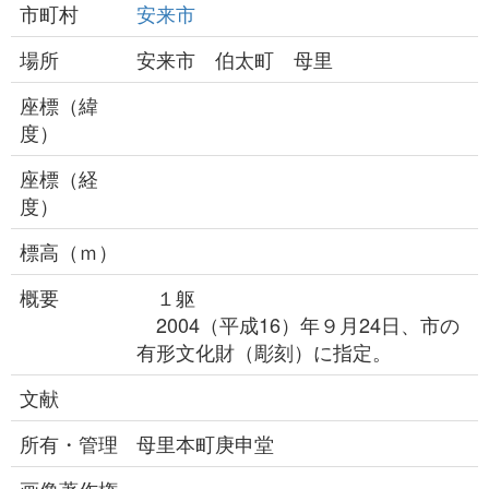
市町村
安来市
場所
安来市 伯太町 母里
座標（緯
度）
座標（経
度）
標高（ｍ）
概要
１躯
2004（平成16）年９月24日、市の
有形文化財（彫刻）に指定。
文献
所有・管理
母里本町庚申堂