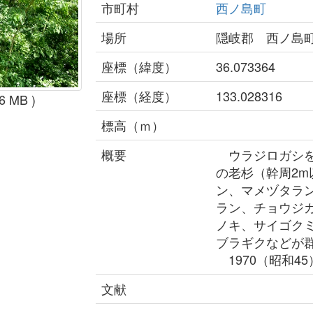
市町村
西ノ島町
場所
隠岐郡 西ノ島
座標（緯度）
36.073364
座標（経度）
133.028316
.6 MB )
標高（ｍ）
概要
ウラジロガシを
の老杉（幹周2
ン、マメヅタラ
ラン、チョウジ
ノキ、サイゴク
ブラギクなどが
1970（昭和4
文献