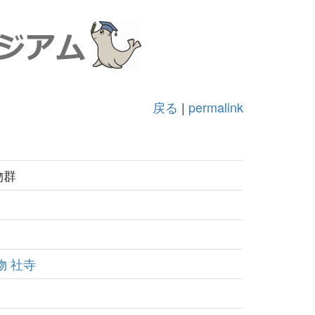
戻る
|
permalink
物群
物
社寺