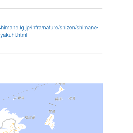
shimane.lg.jp/infra/nature/shizen/shimane/
akuhi.html