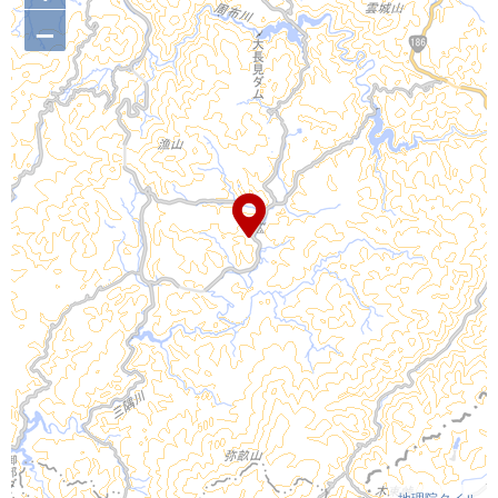
–
地理院タイル