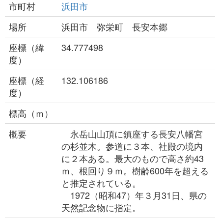
市町村
浜田市
場所
浜田市 弥栄町 長安本郷
座標（緯
34.777498
度）
座標（経
132.106186
度）
標高（ｍ）
概要
永岳山山頂に鎮座する長安八幡宮
の杉並木。参道に３本、社殿の境内
に２本ある。最大のもので高さ約43
ｍ、根回り９ｍ。樹齢600年を超える
と推定されている。
1972（昭和47）年３月31日、県の
天然記念物に指定。