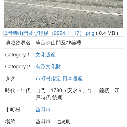
暁音寺山門及び鐘楼（2024.11.17）.png
( 0.4 MB )
地域資源名
暁音寺山門及び鐘楼
Category 1
文化遺産
Category 2
有形文化財
タグ
市町村指定
日本遺産
時代・年代
山門：1780（安永９）年 鐘楼：江
戸時代 後期
市町村
益田市
場所
益田市 七尾町