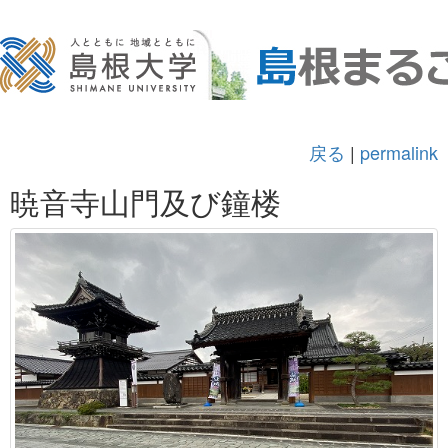
戻る
|
permalink
暁音寺山門及び鐘楼