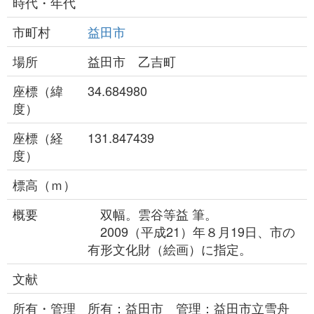
時代・年代
市町村
益田市
場所
益田市 乙吉町
座標（緯
34.684980
度）
座標（経
131.847439
度）
標高（ｍ）
概要
双幅。雲谷等益 筆。
2009（平成21）年８月19日、市の
有形文化財（絵画）に指定。
文献
所有・管理
所有：益田市 管理：益田市立雪舟