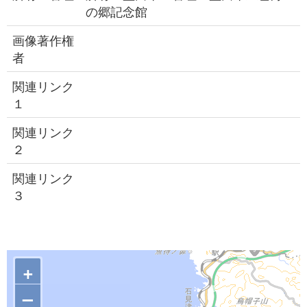
の郷記念館
画像著作権
者
関連リンク
１
関連リンク
２
関連リンク
３
+
–