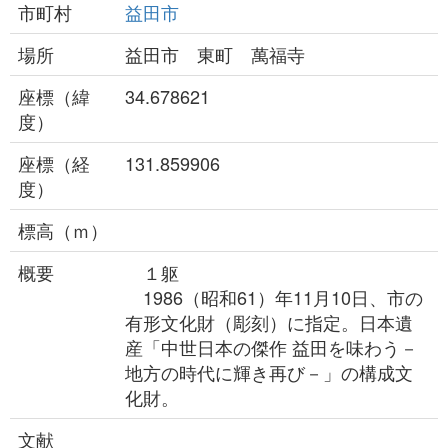
市町村
益田市
場所
益田市 東町 萬福寺
座標（緯
34.678621
度）
座標（経
131.859906
度）
標高（ｍ）
概要
１躯
1986（昭和61）年11月10日、市の
有形文化財（彫刻）に指定。日本遺
産「中世日本の傑作 益田を味わう－
地方の時代に輝き再び－」の構成文
化財。
文献