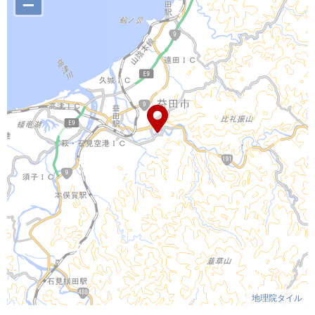
–
地理院タイル