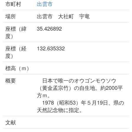
市町村
出雲市
場所
出雲市 大社町 宇竜
座標（緯
35.426892
度）
座標（経
132.635332
度）
標高（ｍ）
概要
日本で唯一のオウゴンモウソウ
（黄金孟宗竹）の自生地。約2000平
方ｍ。
1978（昭和53）年５月19日、県の
天然記念物に指定。
文献