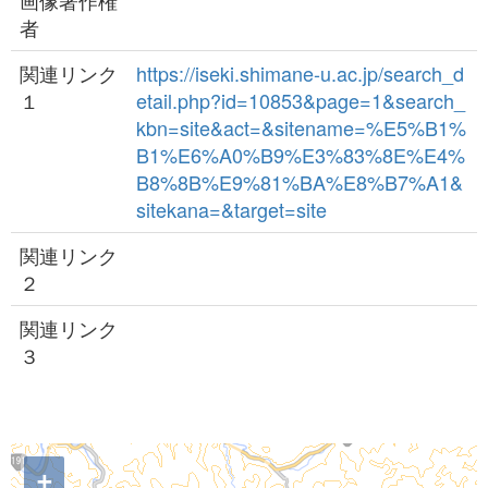
画像著作権
者
関連リンク
https://iseki.shimane-u.ac.jp/search_d
１
etail.php?id=10853&page=1&search_
kbn=site&act=&sitename=%E5%B1%
B1%E6%A0%B9%E3%83%8E%E4%
B8%8B%E9%81%BA%E8%B7%A1&
sitekana=&target=site
関連リンク
２
関連リンク
３
+