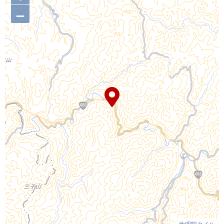
–
地理院タイル