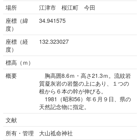
場所
江津市 桜江町 今田
座標（緯
34.941575
度）
座標（経
132.323027
度）
標高（ｍ）
概要
胸高囲8.6ｍ・高さ21.3ｍ。流紋岩
質凝灰岩の岩盤の上にあり、１つの
根から６本の幹が伸びる。
1981（昭和56）年６月９日、県の
天然記念物に指定。
文献
所有・管理
大山祗命神社