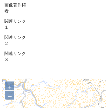
画像著作権
者
関連リンク
１
関連リンク
２
関連リンク
３
+
–