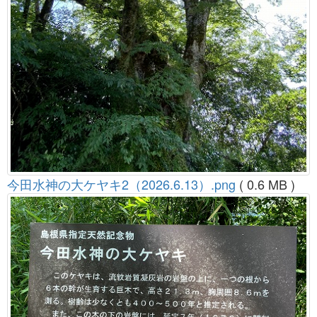
今田水神の大ケヤキ2（2026.6.13）.png
( 0.6 MB )