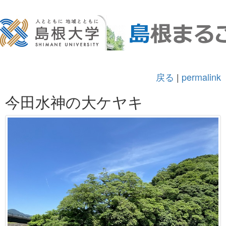
戻る
|
permalink
今田水神の大ケヤキ