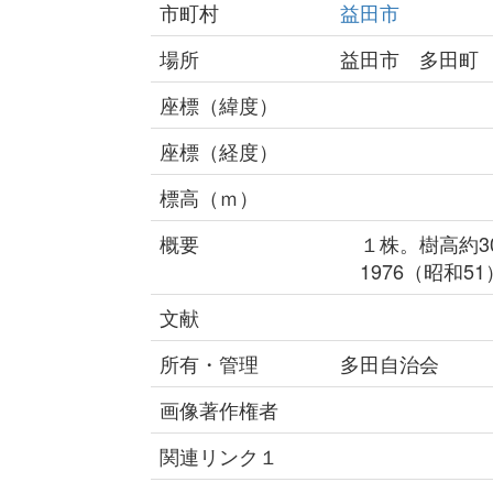
市町村
益田市
場所
益田市 多田町
座標（緯度）
座標（経度）
標高（ｍ）
概要
１株。樹高約3
1976（昭和5
文献
所有・管理
多田自治会
画像著作権者
関連リンク１