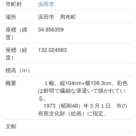
市町村
浜田市
場所
浜田市 周布町
座標（緯
34.856359
度）
座標（経
132.024583
度）
標高（ｍ）
概要
１幅。縦104cm×横108.3cm。彩色
は鮮明で繊細な筆遣いで描かれてい
る。
1973（昭和48）年５月１日、市の
有形文化財（絵画）に指定。
文献