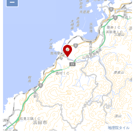
–
地理院タイル