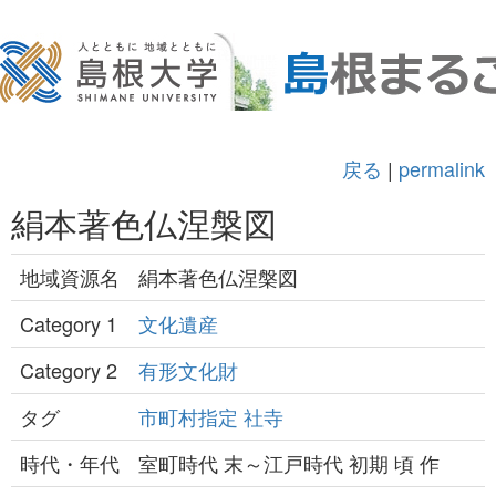
戻る
|
permalink
絹本著色仏涅槃図
地域資源名
絹本著色仏涅槃図
Category 1
文化遺産
Category 2
有形文化財
タグ
市町村指定
社寺
時代・年代
室町時代 末～江戸時代 初期 頃 作