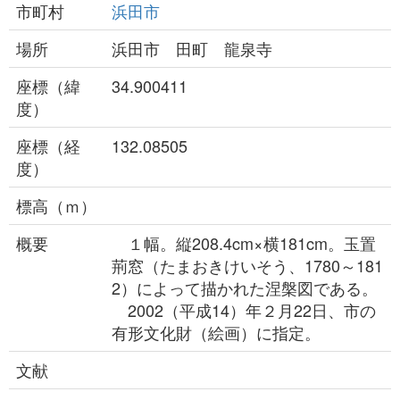
市町村
浜田市
場所
浜田市 田町 龍泉寺
座標（緯
34.900411
度）
座標（経
132.08505
度）
標高（ｍ）
概要
１幅。縦208.4cm×横181cm。玉置
荊窓（たまおきけいそう、1780～181
2）によって描かれた涅槃図である。
2002（平成14）年２月22日、市の
有形文化財（絵画）に指定。
文献