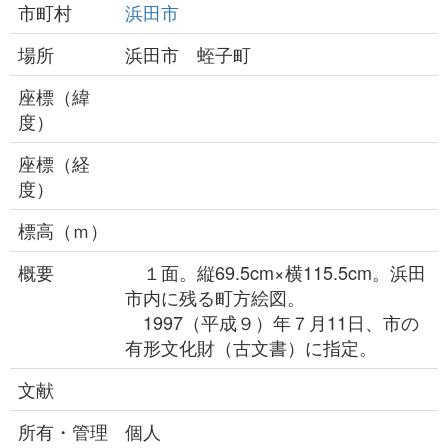
市町村
浜田市
場所
浜田市 蛭子町
座標（緯
度）
座標（経
度）
標高（ｍ）
概要
１面。縦69.5cm×横115.5cm。浜田
市内に残る町方絵図。
1997（平成９）年７月11日、市の
有形文化財（古文書）に指定。
文献
所有・管理
個人