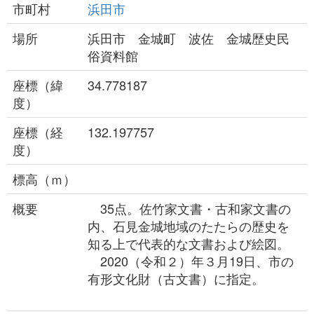
市町村
浜田市
場所
浜田市 金城町 波佐 金城歴史民
俗資料館
座標（緯
34.778187
度）
座標（経
132.197757
度）
標高（ｍ）
概要
35点。佐竹家文書・古和家文書の
内、石見金城地域のたたらの歴史を
知る上で代表的な文書および絵図。
2020（令和２）年３月19日、市の
有形文化財（古文書）に指定。