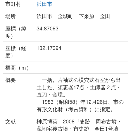
市町村
浜田市
場所
浜田市 金城町 下来原 金田
座標（緯
34.87093
度）
座標（経
132.17394
度）
標高（ｍ）
概要
一括。片袖式の横穴式石室から出
土した、須恵器17点・土師器２点・
直刀・金環。
1983（昭和58）年12月26日、市の
有形文化財（考古資料）に指定。
文献
榊原博英 2008『史跡 周布古墳・
蔵地宅後古墳・市史跡 金田1号墳