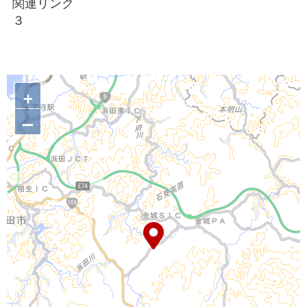
関連リンク
３
+
–