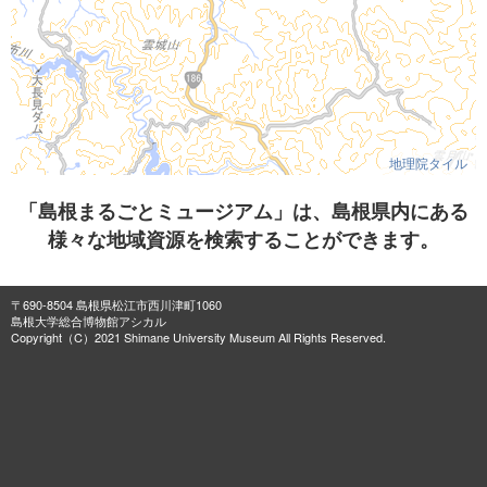
地理院タイル
「島根まるごとミュージアム」は、島根県内にある
様々な地域資源を検索することができます。
〒690-8504 島根県松江市西川津町1060
島根大学総合博物館アシカル
Copyright（C）2021 Shimane University Museum All Rights Reserved.