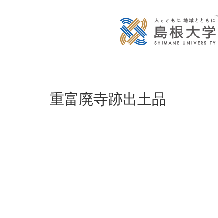
重富廃寺跡出土品