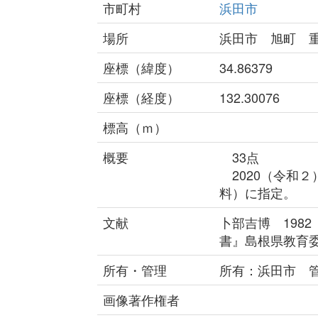
市町村
浜田市
場所
浜田市 旭町 
座標（緯度）
34.86379
座標（経度）
132.30076
標高（ｍ）
概要
33点
2020（令和２
料）に指定。
文献
卜部吉博 198
書』島根県教育
所有・管理
所有：浜田市 
画像著作権者