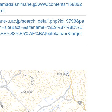
.hamada.shimane.jp/www/contents/158892
tml
imane-u.ac.jp/search_detail.php?id=9798&pa
bn=site&act=&sitename=%E9%87%8D%E
B%83%E5%AF%BA&sitekana=&target