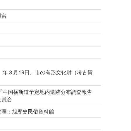
重富
）年３月19日、市の有形文化財（考古資
2『中国横断道予定地内遺跡分布調査報告
委員会
管理：旭歴史民俗資料館