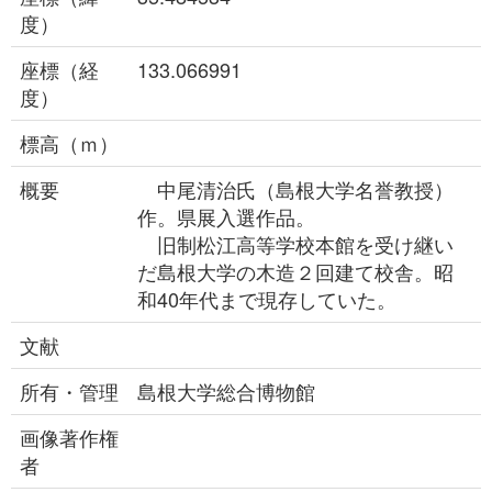
度）
座標（経
133.066991
度）
標高（ｍ）
概要
中尾清治氏（島根大学名誉教授）
作。県展入選作品。
旧制松江高等学校本館を受け継い
だ島根大学の木造２回建て校舎。昭
和40年代まで現存していた。
文献
所有・管理
島根大学総合博物館
画像著作権
者