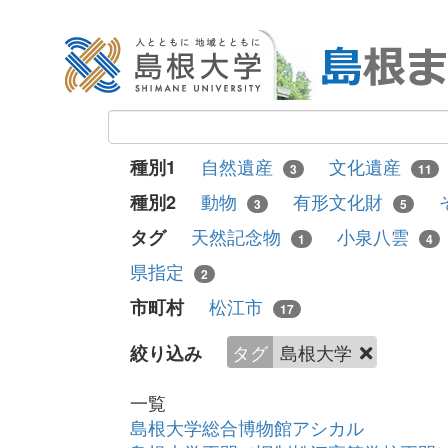
自然遺産
文化遺産
種別1
3
11
動物
有形文化財
種別2
3
5
天然記念物
小泉八雲
タグ
1
4
県指定
2
松江市
市町村
17
タグ
島根大学
絞り込み
一覧
島根大学総合博物館アシカル