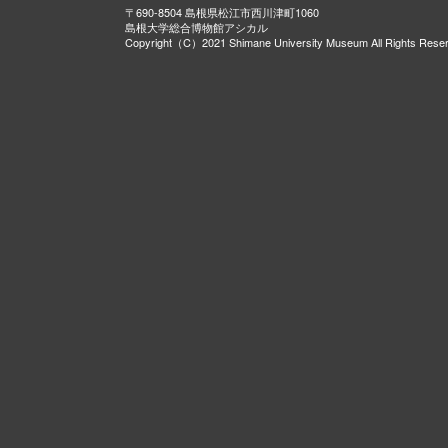
〒690-8504 島根県松江市西川津町1060
島根大学総合博物館アシカル
Copyright（C）2021 Shimane University Museum All Rights Rese