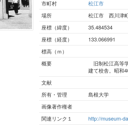
市町村
松江市
場所
松江市 西川津町
座標（緯度）
35.484534
座標（経度）
133.066991
標高（ｍ）
概要
旧制松江高等学
建て校舎。昭和4
文献
所有・管理
島根大学
画像著作権者
関連リンク１
http://museum-d