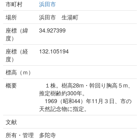
市町村
浜田市
場所
浜田市 生湯町
座標（緯
34.927399
度）
座標（経
132.105194
度）
標高（ｍ）
概要
１株。樹高28m・幹回り胸高５m、
推定樹齢約300年。
1969（昭和44）年11月３日、市の
天然記念物に指定。
文献
所有・管理
多陀寺