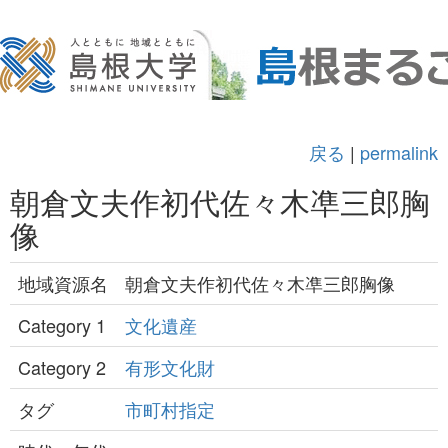
戻る
|
permalink
朝倉文夫作初代佐々木凖三郎胸
像
地域資源名
朝倉文夫作初代佐々木凖三郎胸像
Category 1
文化遺産
Category 2
有形文化財
タグ
市町村指定