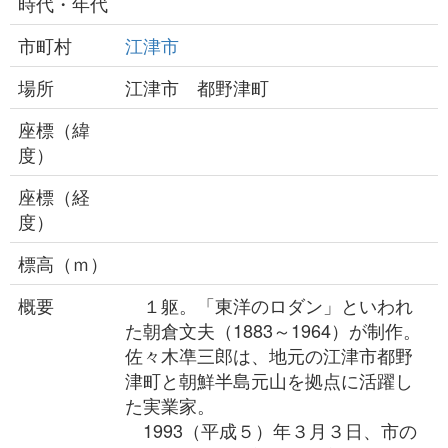
時代・年代
市町村
江津市
場所
江津市 都野津町
座標（緯
度）
座標（経
度）
標高（ｍ）
概要
１躯。「東洋のロダン」といわれ
た朝倉文夫（1883～1964）が制作。
佐々木凖三郎は、地元の江津市都野
津町と朝鮮半島元山を拠点に活躍し
た実業家。
1993（平成５）年３月３日、市の