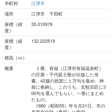
市町村
江津市
場所
江津市 千田町
座標（緯
35.010978
度）
座標（経
132.222519
度）
標高（ｍ）
概要
１冊。有福（江津市有福温泉町）
の庄屋・千代延士敬が出版した俳
書。42歳の祝賀に１万句を集め、神
前に奉納し、このうち、玄蛙宗匠に3
00句を選んでもらい、一巻にまとめ
たもの。
1980（昭和55）年８月21日、市の
有形文化財（典籍）に指定