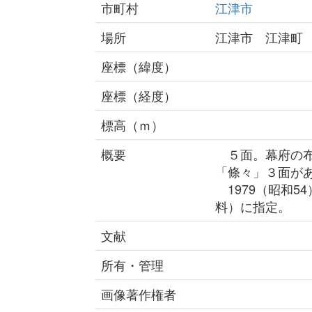
市町村
江津市
場所
江津市 江津町
座標（緯度）
座標（経度）
標高（ｍ）
概要
５面。幕府の布
「條々」３面が
1979（昭和5
料）に指定。
文献
所有・管理
画像著作権者