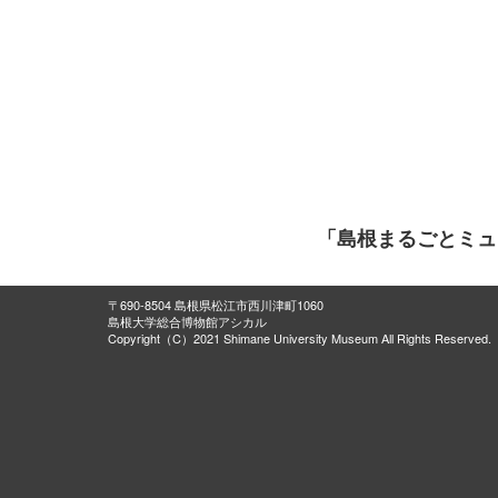
「島根まるごとミュ
〒690-8504 島根県松江市西川津町1060
島根大学総合博物館アシカル
Copyright（C）2021 Shimane University Museum All Rights Reserved.