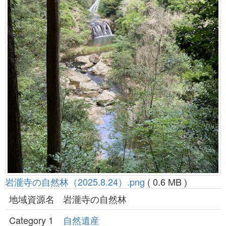
岩瀧寺の自然林（2025.8.24）.png
( 0.6 MB )
地域資源名
岩瀧寺の自然林
Category 1
自然遺産