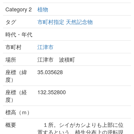
Category 2
植物
タグ
市町村指定
天然記念物
時代・年代
市町村
江津市
場所
江津市 波積町
座標（緯
35.035628
度）
座標（経
132.352800
度）
標高（ｍ）
概要
１所。シイがカシよりも上部に位
置するという、植生分布上の逆転現