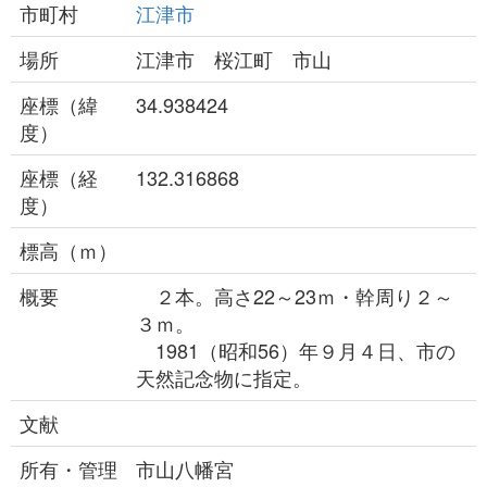
市町村
江津市
場所
江津市 桜江町 市山
座標（緯
34.938424
度）
座標（経
132.316868
度）
標高（ｍ）
概要
２本。高さ22～23ｍ・幹周り２～
３ｍ。
1981（昭和56）年９月４日、市の
天然記念物に指定。
文献
所有・管理
市山八幡宮