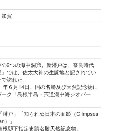
 加賀
の2つの海中洞窟。新潜戸は、奈良時代
記』では、佐太大神の生誕地と記されてい
舟で訪れた。
）年６月14日、国の名勝及び天然記念物に
パーク「島根半島・宍道湖中海ジオパー
ト。
「潜戸」『知られぬ日本の面影（Glimpses
apan）』
『島根縣下指定史蹟名勝天然記念物』