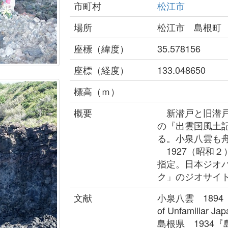
市町村
松江市
場所
松江市 島根町
座標（緯度）
35.578156
座標（経度）
133.048650
標高（ｍ）
概要
新潜戸と旧潜戸
の『出雲国風土
る。小泉八雲も
1927（昭和２
指定。日本ジオ
ク」のジオサイ
文献
小泉八雲 1894
of Unfamiliar J
島根県 1934