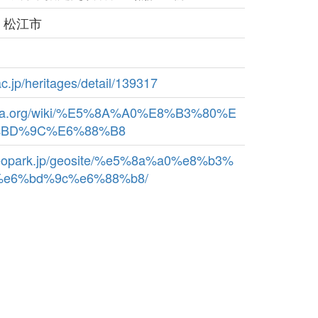
：松江市
ac.jp/heritages/detail/139317
ipedia.org/wiki/%E5%8A%A0%E8%B3%80%E
%BD%9C%E6%88%B8
i-geopark.jp/geosite/%e5%8a%a0%e8%b3%
%e6%bd%9c%e6%88%b8/