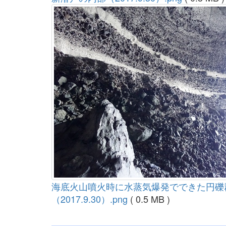
海底火山噴火時に水蒸気爆発でできた円礫
（2017.9.30）.png
( 0.5 MB )