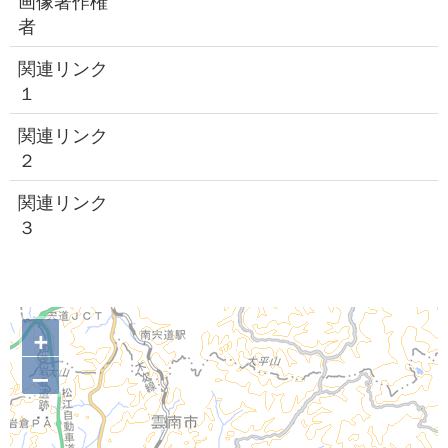
画像著作権
者
関連リンク
１
関連リンク
２
関連リンク
３
+
–