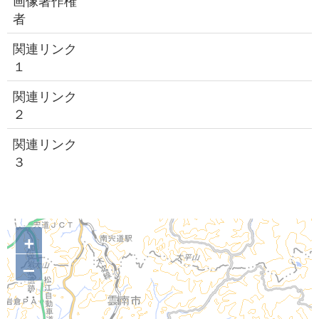
画像著作権
者
関連リンク
１
関連リンク
２
関連リンク
３
+
–